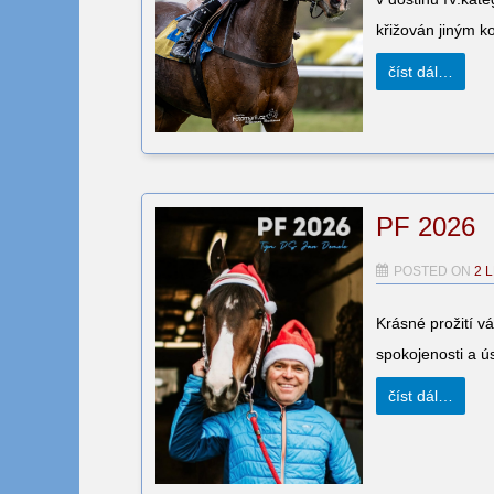
křižován jiným k
číst dál…
PF 2026
POSTED ON
2 
Krásné prožití v
spokojenosti a 
číst dál…