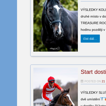
VÝSLEDKY KOLESA
druhé místo v do
TREASURE ROCK (
hodinu později v
číst dál…
Start dos
POSTED ON
21
VÝSLEDKY SLUŠOV
dvě umístění
v dostihu IV.kat