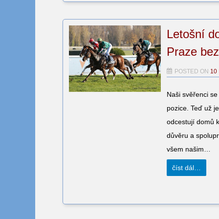
Letošní d
Praze bez
POSTED ON
10
Naši svěřenci se
pozice. Teď už j
odcestují domů 
důvěru a spolupr
všem našim…
číst dál…