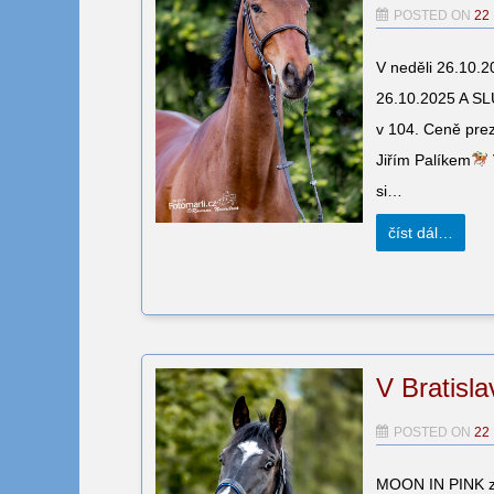
POSTED ON
22
V neděli 26.10
26.10.2025 A S
v 104. Ceně prez
Jiřím Palíkem
si…
číst dál…
V Bratisla
POSTED ON
22
MOON IN PINK za 