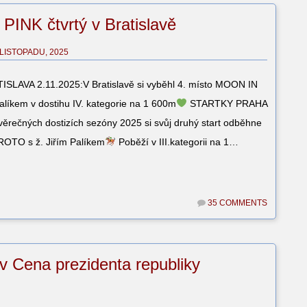
INK čtvrtý v Bratislavě
 LISTOPADU, 2025
LAVA 2.11.2025:V Bratislavě si vyběhl 4. místo MOON IN
Palíkem v dostihu IV. kategorie na 1 600m
STARTKY PRAHA
ěrečných dostizích sezóny 2025 si svůj druhý start odběhne
OTO s ž. Jiřím Palíkem
Poběží v III.kategorii na 1…
35 COMMENTS
 Cena prezidenta republiky