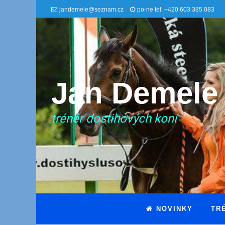
jandemele@seznam.cz
po-ne tel: +420 603 385 083
Jan Demele
trénér dostihových koní
NOVINKY
TR