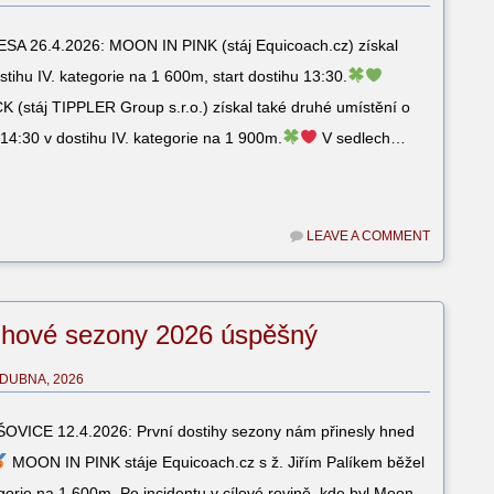
 26.4.2026: MOON IN PINK (stáj Equicoach.cz) získal
stihu IV. kategorie na 1 600m, start dostihu 13:30.
stáj TIPPLER Group s.r.o.) získal také druhé umístění o
 14:30 v dostihu IV. kategorie na 1 900m.
V sedlech…
LEAVE A COMMENT
tihové sezony 2026 úspěšný
 DUBNA, 2026
ICE 12.4.2026: První dostihy sezony nám přinesly hned
MOON IN PINK stáje Equicoach.cz s ž. Jiřím Palíkem běžel
egorie na 1 600m. Po incidentu v cílové rovině, kde byl Moon