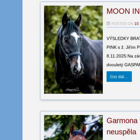
MOON IN P
POSTED ON
10
VÝSLEDKY BRATIS
PINK s ž. Jiřím 
8.11.2025:Na záv
dvouletý GASPAR
číst dál…
Garmona v
neuspěla