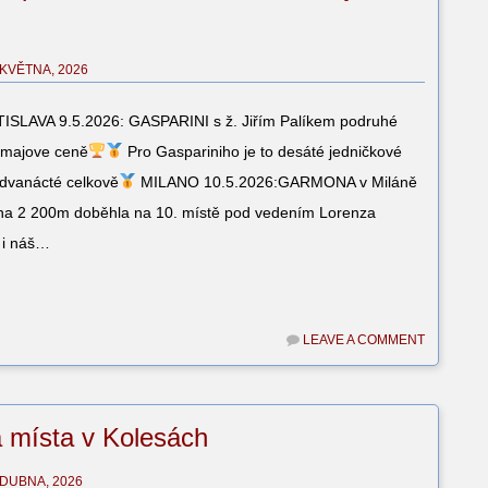
 KVĚTNA, 2026
SLAVA 9.5.2026: GASPARINI s ž. Jiřím Palíkem podruhé
e majove ceně
Pro Gaspariniho je to desáté jedničkové
, dvanácté celkově
MILANO 10.5.2026:GARMONA v Miláně
u na 2 200m doběhla na 10. místě pod vedením Lorenza
e i náš…
LEAVE A COMMENT
 místa v Kolesách
 DUBNA, 2026