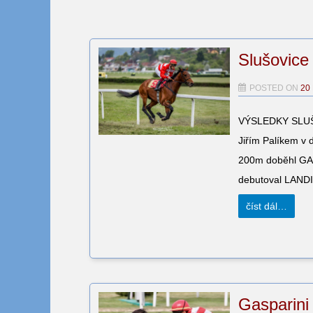
Slušovice
POSTED ON
20
VÝSLEDKY SLUŠO
Jiřím Palíkem v d
200m doběhl GAS
debutoval LANDI
číst dál…
Gasparini