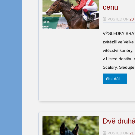
cenu
POSTED ON
20
VÝSLEDKY BRATI
zvítězili ve Velk
vítězství kariéry
v Listed dostih
Scalory. Sledujt
číst dál…
Dvě druhá
POSTED ON
21