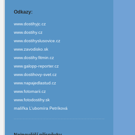
Odkazy:
www.dostihyjc.cz
www.dostihy.cz
www.dostihyslusovice.cz
www.zavodisko.sk
www.dostihy.fitmin.cz
www.galopp-reporter.cz
www.dostihovy-svet.cz
www.napajedlastud.cz
www.fotomarii.cz
www.fotodostihy.sk
malířka L’ubomíra Petríková
Nejnovější příspěvky