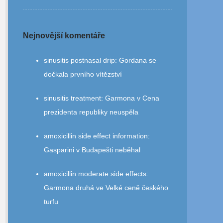
Nejnovější komentáře
sinusitis postnasal drip
:
Gordana se
dočkala prvního vítězství
sinusitis treatment
:
Garmona v Cena
prezidenta republiky neuspěla
amoxicillin side effect information
:
Gasparini v Budapešti neběhal
amoxicillin moderate side effects
:
Garmona druhá ve Velké ceně českého
turfu