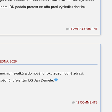
oněm, DK podala protest ex-offo proti výsledku dostihu.…
LEAVE A COMMENT
LEDNA, 2026
ánočních svátků a do nového roku 2026 hodně zdraví,
úspěchů, přeje tým DS Jan Demele.
42 COMMENTS